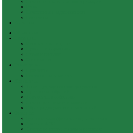
Отчеты по поступлениям и расходам
Взносы
Начисления и задолженности
Реквизиты
Контакты
Объявления
Наше СНТ
История товарищества
Правила и нормативы
Схема и генплан
Фотогалерея
Руководство
Правление
Ревизионная комиссия
Документы
Устав и учредительные документы
Протоколы собраний
Документы к собранию
Отчеты ревизионной комиссии
Образцы документов и квитанций
Финансы
Бухгалтерская (финансовая) отчётность
Сметы и ФЭО
Отчеты по поступлениям и расходам