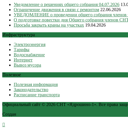
Уведомление о решениях общего собрания 04.07.2026
13.
Ограничение движения в связи с ремонтом
22.06.2026
УВЕДОМЛЕНИЕ о проведении общего собрания членов
О подготовке повестки дня Общего собрания членов СНТ
Просьба закрыть краны на участках
19.04.2026
Инфраструктура
Электроэнергия
Тарифы
Водоснабжение
Интернет
Вывоз мусора
Полезное
Полезная информация
Законодательство
Расписание транспорта
Официальный сайт © 2026 СНТ «Ядрошино-1». Все права защ
Создан
в Веб-студии Садовод IT