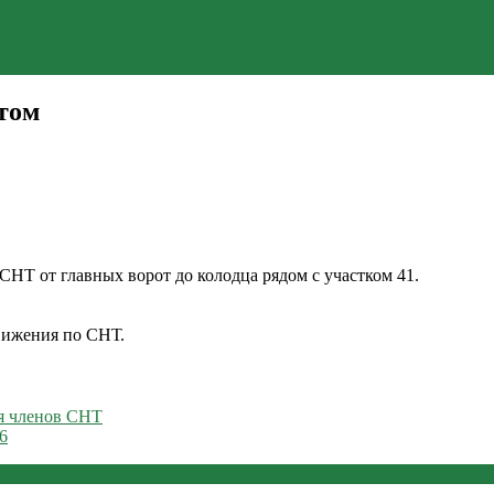
том
НТ от главных ворот до колодца рядом с участком 41.
вижения по СНТ.
 членов СНТ
6