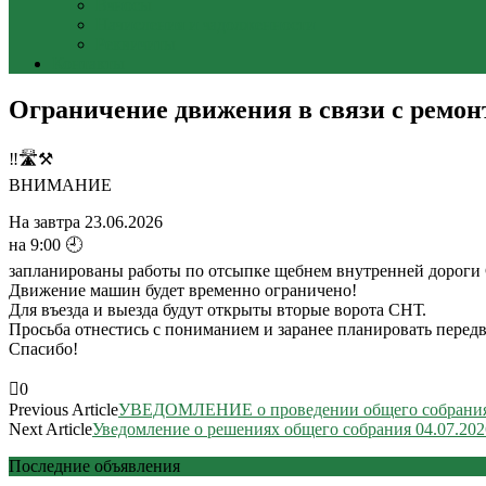
Взносы
Начисления и задолженности
Реквизиты
Контакты
Ограничение движения в связи с ремон
‼️🛣️⚒️
ВНИМАНИЕ
На завтра 23.06.2026
на 9:00 🕘
запланированы работы по отсыпке щебнем внутренней дороги С
Движение машин будет временно ограничено!
Для въезда и выезда будут открыты вторые ворота СНТ.
Просьба отнестись с пониманием и заранее планировать перед
Спасибо!
0
Previous Article
УВЕДОМЛЕНИЕ о проведении общего собрания
Next Article
Уведомление о решениях общего собрания 04.07.202
Последние объявления