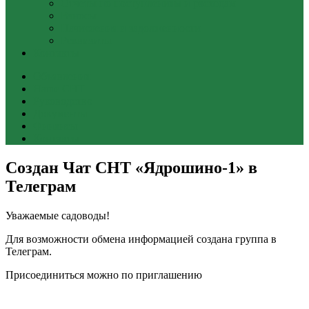
Отчеты по поступлениям и расходам
Взносы
Начисления и задолженности
Реквизиты
Контакты
Объявления
Наше СНТ
Руководство
Документы
Финансы
Контакты
Создан Чат СНТ «Ядрошино-1» в
Телеграм
Уважаемые садоводы!
Для возможности обмена информацией создана группа в
Телеграм.
Присоединиться можно по приглашению