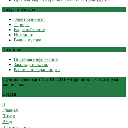
Инфраструктура
Электроэнергия
Тарифы
Водоснабжение
Интернет
Вывоз мусора
Полезное
Полезная информация
Законодательство
Расписание транспорта
Официальный сайт © 2026 СНТ «Ядрошино-1». Все права
защищены.
Создан
в Веб-студии Садовод IT
Главная
Вход
Вход
Регистрация