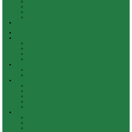
Отчеты по поступлениям и расходам
Взносы
Начисления и задолженности
Реквизиты
Контакты
Объявления
Наше СНТ
История товарищества
Правила и нормативы
Схема и генплан
Фотогалерея
Руководство
Правление
Ревизионная комиссия
Документы
Устав и учредительные документы
Протоколы собраний
Документы к собранию
Отчеты ревизионной комиссии
Образцы документов и квитанций
Финансы
Бухгалтерская (финансовая) отчётность
Сметы и ФЭО
Отчеты по поступлениям и расходам