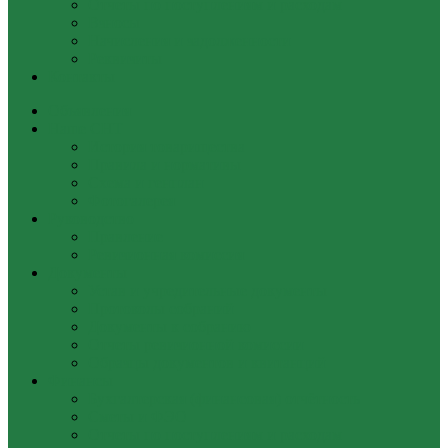
Отчеты по поступлениям и расходам
Взносы
Начисления и задолженности
Реквизиты
Контакты
Объявления
Наше СНТ
История товарищества
Правила и нормативы
Схема и генплан
Фотогалерея
Руководство
Правление
Ревизионная комиссия
Документы
Устав и учредительные документы
Протоколы собраний
Документы к собранию
Отчеты ревизионной комиссии
Образцы документов и квитанций
Финансы
Бухгалтерская (финансовая) отчётность
Сметы и ФЭО
Отчеты по поступлениям и расходам