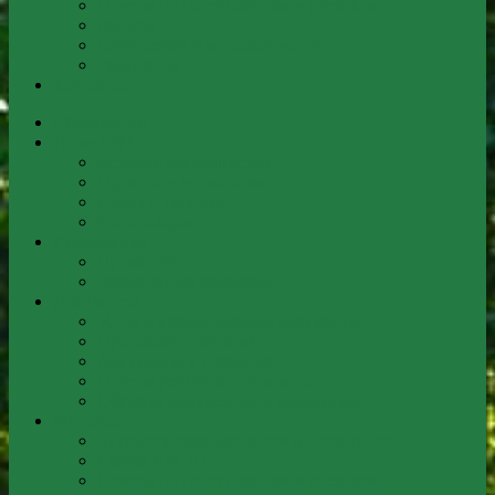
Отчеты по поступлениям и расходам
Взносы
Начисления и задолженности
Реквизиты
Контакты
Объявления
Наше СНТ
История товарищества
Правила и нормативы
Схема и генплан
Фотогалерея
Руководство
Правление
Ревизионная комиссия
Документы
Устав и учредительные документы
Протоколы собраний
Документы к собранию
Отчеты ревизионной комиссии
Образцы документов и квитанций
Финансы
Бухгалтерская (финансовая) отчётность
Сметы и ФЭО
Отчеты по поступлениям и расходам