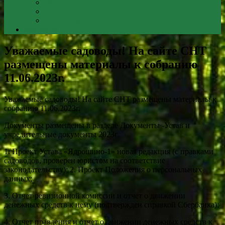
Взносы
Начисления и задолженности
Реквизиты
Контакты
Уважаемые садоводы! На сайте СНТ
размещены материалы к собранию
11.06.2023г.
Уважаемые садоводы! На сайте СНТ размещены материалы к
собранию 11.06.2023г.
Документы размещены в разделе Документы -Устав и
учредительные документы 2023г.
1. Проект Устава «Ядрошино-1» новая редакция (с правками
садоводов, проверен юристом на соответствие
законодательству); 2. Проект Положения о персональных
данных;
3. Отчет ревизионной комиссии и отчет о движении
денежных средств к нему (подтвержден справкой Сбербанка);
4. Отчет правления и отчет о движении денежных средств к