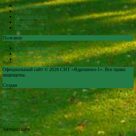
Электроэнергия
Тарифы
Водоснабжение
Интернет
Вывоз мусора
Полезное
Полезная информация
Законодательство
Расписание транспорта
Официальный сайт © 2026 СНТ «Ядрошино-1». Все права
защищены.
Создан
в Веб-студии Садовод IT
Главная
Вход
Вход
Регистрация
Регистрация
Авторизация
Регистрация