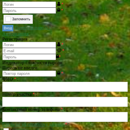
*
*
Запомнить
Потеряли пароль?
Авторизация
Регистрация
*
*
*
Индикатор сложности пароля:
Пароль не введен
*
ФИО
*
:
Номер участка
*
:
Контактный номер телефона
*
:
Согласие на обработку данных
*
: