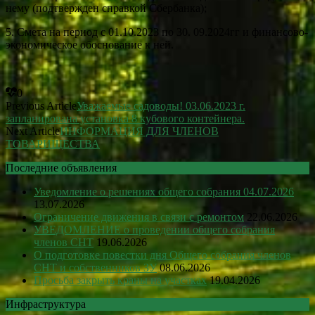
нему (подтвержден справкой Сбербанка);
5. Смета на период с 01.10.2023 по 30. 09.2024гг и финансово-
экономическое обоснование к ней.
0
Previous Article
Уважаемые садоводы! 03.06.2023 г.
запланирована установка 8 кубового контейнера.
Next Article
ИНФОРМАЦИЯ ДЛЯ ЧЛЕНОВ
ТОВАРИЩЕСТВА
Последние объявления
Уведомление о решениях общего собрания 04.07.2026
13.07.2026
Ограничение движения в связи с ремонтом
22.06.2026
УВЕДОМЛЕНИЕ о проведении общего собрания
членов СНТ
19.06.2026
О подготовке повестки дня Общего собрания членов
СНТ и собственников ЗУ
08.06.2026
Просьба закрыть краны на участках
19.04.2026
Инфраструктура