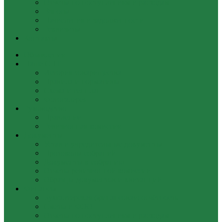
Отчеты по поступлениям и расходам
Взносы
Начисления и задолженности
Реквизиты
Контакты
Объявления
Наше СНТ
История товарищества
Правила и нормативы
Схема и генплан
Фотогалерея
Руководство
Правление
Ревизионная комиссия
Документы
Устав и учредительные документы
Протоколы собраний
Документы к собранию
Отчеты ревизионной комиссии
Образцы документов и квитанций
Финансы
Бухгалтерская (финансовая) отчётность
Сметы и ФЭО
Отчеты по поступлениям и расходам