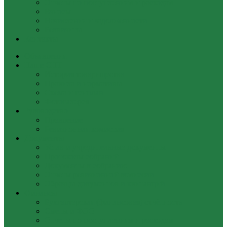
Отчеты по поступлениям и расходам
Взносы
Начисления и задолженности
Реквизиты
Контакты
Объявления
Наше СНТ
История товарищества
Правила и нормативы
Схема и генплан
Фотогалерея
Руководство
Правление
Ревизионная комиссия
Документы
Устав и учредительные документы
Протоколы собраний
Документы к собранию
Отчеты ревизионной комиссии
Образцы документов и квитанций
Финансы
Бухгалтерская (финансовая) отчётность
Сметы и ФЭО
Отчеты по поступлениям и расходам